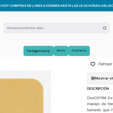
icio
INSUMOS MÉDICOS
Duoderm Extra Thin 10x10 Convatec Caja x
E HOY! COMPRAS DE LUNES A VIERNES HASTA LAS 16:00 HORAS (VÁLIDO
|
Duode
Conva
Inicio
Contacto
Categorías
Cantidad
Agregar 
Mostrar s
DESCRIPCIÓN
DuoDERM Extra
manejo de her
húmedo que fav