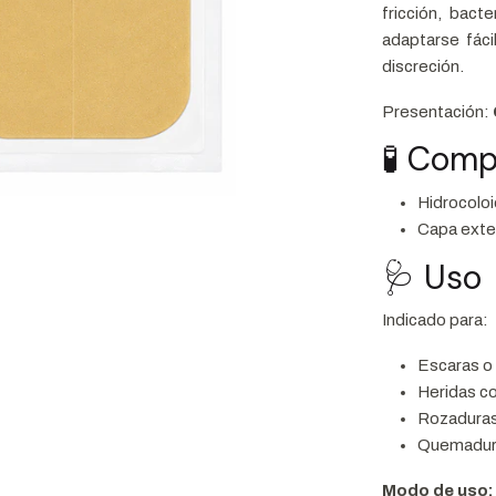
fricción, bact
adaptarse fáci
discreción.
Presentación:
🧪 Comp
Hidrocoloi
Capa exter
🩺 Uso
Indicado para:
Escaras o 
Heridas c
Rozaduras 
Quemadura
Modo de uso: