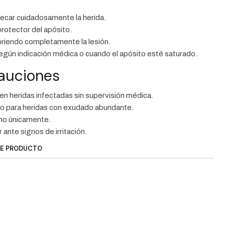
secar cuidadosamente la herida.
 protector del apósito.
briendo completamente la lesión.
gún indicación médica o cuando el apósito esté saturado.
cauciones
r en heridas infectadas sin supervisión médica.
do para heridas con exudado abundante.
no únicamente.
ante signos de irritación.
TE PRODUCTO