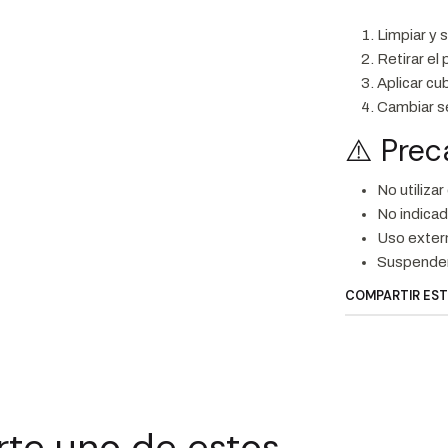
Limpiar y 
Retirar el
Aplicar cu
Cambiar se
⚠️ Pre
No utiliza
No indica
Uso exter
Suspender 
COMPARTIR ES
rte uno de estos