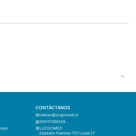
CONTÁCTANOS
ventas@luzgomed.cl
56937289195
bolso
LUZGOMED
Eleuterio Ramirez 757 Local 17