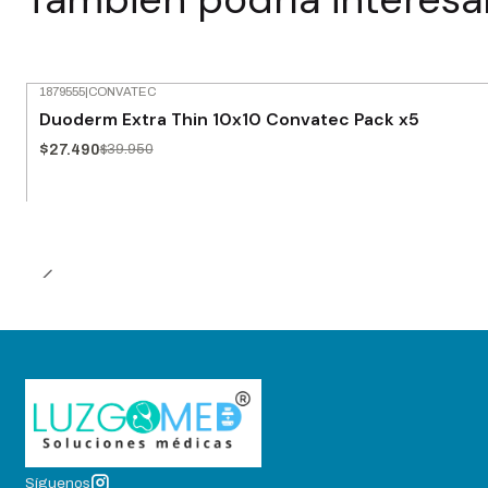
1879555
|
CONVATEC
-31% OFF
Duoderm Extra Thin 10x10 Convatec Pack x5
$27.490
$39.950
Síguenos