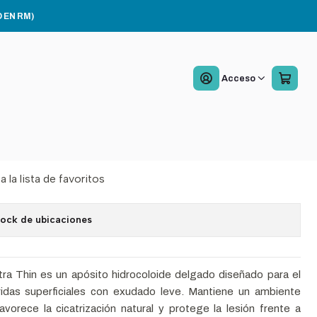
10
 EN RM)
rm Extra Thin 10x10
Acceso
tec Caja x10
Agregar al Carro
Comprar ahora
a la lista de favoritos
tock de ubicaciones
 Thin es un apósito hidrocoloide delgado diseñado para el
idas superficiales con exudado leve. Mantiene un ambiente
orece la cicatrización natural y protege la lesión frente a