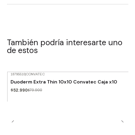
También podría interesarte uno
de estos
18795510
|
CONVATEC
-34% OFF
Duoderm Extra Thin 10x10 Convatec Caja x10
$52.990
$79.900