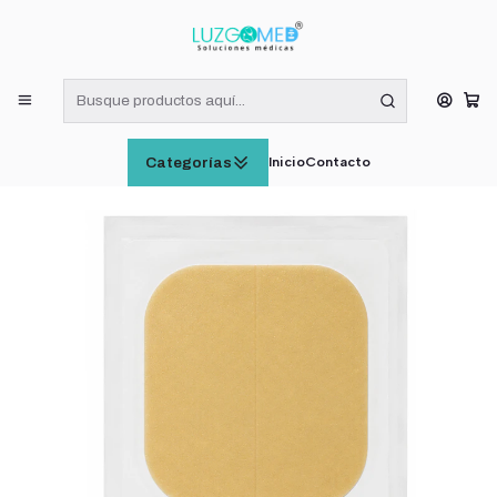
¡RECIBE HOY! COMPRAS DE LUNES A VIERNES HASTA LAS 16:00
HORAS (VÁLIDO EN RM)
Inicio
INSUMOS MÉDICOS
Duoderm Extra Thin 10x10 Convatec (Unidad)
Inicio
Contacto
Categorías