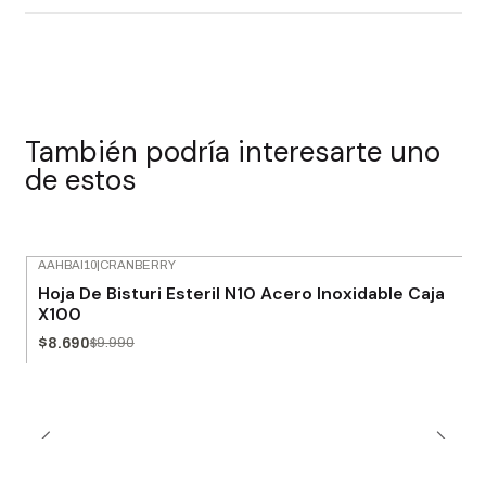
También podría interesarte uno
de estos
AAHBAI10
|
CRANBERRY
-13% OFF
Hoja De Bisturi Esteril N10 Acero Inoxidable Caja
X100
$8.690
$9.990