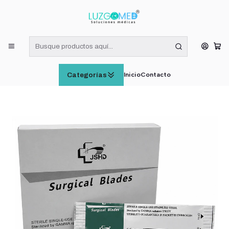
¡RECIBE HOY! COMPRAS DE LUNES A VIERNES HASTA LAS 16:00
HORAS (VÁLIDO EN RM)
Inicio
INSUMOS MÉDICOS
Hoja De Bisturi Esteril N21 Caja x100
Inicio
Contacto
Categorías