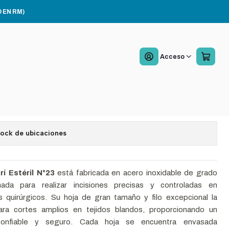
des
 EN RM)
e Bisturi Esteril N23
Acceso
X 100 Unidades
a la lista de favoritos
tock de ubicaciones
rí Estéril N°23
está fabricada en acero inoxidable de grado
ada para realizar incisiones precisas y controladas en
 quirúrgicos. Su hoja de gran tamaño y filo excepcional la
ara cortes amplios en tejidos blandos, proporcionando un
confiable y seguro. Cada hoja se encuentra envasada