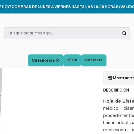
cio
INSUMOS MÉDICOS
Hoja De Bisturi Esteril N23 Caja X 100 Unida
E HOY! COMPRAS DE LUNES A VIERNES HASTA LAS 16:00 HORAS (VÁLIDO
|
Hoja D
Caja 
Inicio
Contacto
Agregar 
Categorías
Mostrar s
DESCRIPCIÓN
Hoja de Bistu
médico, diseñ
procedimientos
hacen ideal p
rendimiento 