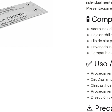
individualment
Presentación 
🧪 Comp
🔹 Acero inoxid
🔹 Hoja estéril 
🔹 Filo de alta 
🔹 Envasado ind
🔹 Compatible 
✅ Uso /
🔹 Procedimien
🔹 Cirugías amb
🔹 Clínicas, ho
🔹 Procedimien
🔹 Disección y 
⚠️ Pre