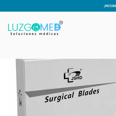
Ini
¡RECIB