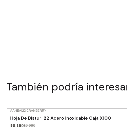
También podría interesa
AAHBAI22
|
CRANBERRY
-18% OFF
Hoja De Bisturi 22 Acero Inoxidable Caja X100
$8.190
$9.990