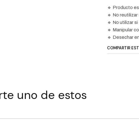
🔹 Producto es
🔹 No reutilizar 
🔹 No utilizar s
🔹 Manipular co
🔹 Desechar en
COMPARTIR ES
rte uno de estos