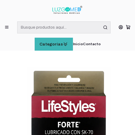
¡RECIBE HOY! COMPRAS DE LUNES A VIERNES HASTA LAS 16:00
HORAS (VÁLIDO EN RM)
Inicio
SALUD INTIMA Y CUIDADO SEXUAL
LifeStyles Preservativos Forte 12 Unidades Látex
Inicio
Contacto
Categorías