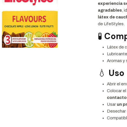
experiencia s
agradables
, 
látex de cauc
de LifeStyles.
🧪
Comp
Látex de c
Lubricant
Aromas y 
💧
Uso
Abrir el e
Colocar el
contacto
Usar
un p
Desechar 
Compatible