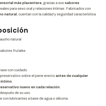
ensorial más placentera
, gracias a sus
sabores
ideales para sexo oral y relaciones íntimas. Fabricados con
ho natural
, cuentan con la calidad y seguridad característica
osición
aucho natural
e
sabores frutales
nvase con cuidado.
 preservativo sobre el pene erecto
antes de cualquier
 íntimo
.
reservativo nuevo en cada relación
.
después de su uso.
 con lubricantes a base de agua o silicona.