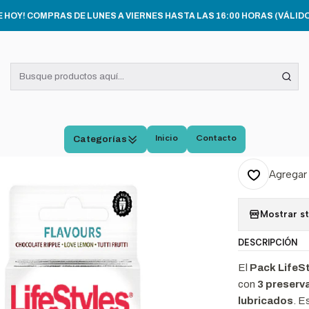
Inicio
CATÁLOGO
LifeStyles Preservativos Sabores x3 Pack x3
E HOY! COMPRAS DE LUNES A VIERNES HASTA LAS 16:00 HORAS (VÁLIDO
|
LifeSt
Sabor
Inicio
Contacto
Categorías
Cantidad
Agregar 
Mostrar s
DESCRIPCIÓN
El
Pack LifeS
con
3 preserv
lubricados
. E