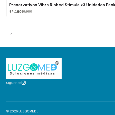
-58% OFF
Preservativos Vibra Ribbed Stimula x3 Unidades Pac
$4.190
$9.980
Síguenos
2026 LUZGOMED .