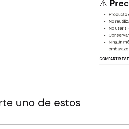
⚠️
Pre
Producto
No reutiliz
No usar si
Conservar e
Ningún mé
embarazo
COMPARTIR ES
rte uno de estos