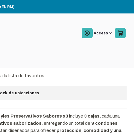
 EN RM)
yles Preservativos
Acceso
es x3 Pack x3
Agregar al Carro
Comprar ahora
a la lista de favoritos
tock de ubicaciones
tyles Preservativos Sabores x3
incluye
3 cajas
, cada una
ativos saborizados
, entregando un total de
9 condones
stán diseñados para ofrecer
protección, comodidad y una