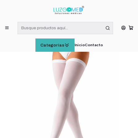
¡RECIBE HOY! COMPRAS DE LUNES A VIERNES HASTA LAS 16:00
HORAS (VÁLIDO EN RM)
Inicio
INSUMOS MÉDICOS
Media Antiembólica Sanyleg Muslo 18-20 mm H61 XL
Inicio
Contacto
Categorías