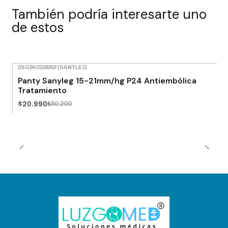
También podría interesarte uno
de estos
0SG84350885F
|
SANYLEG
-30% OFF
Panty Sanyleg 15-21mm/hg P24 Antiembólica
Tratamiento
$20.990
$30.200