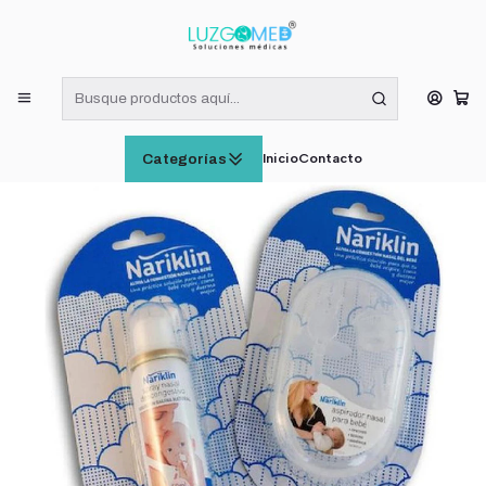
¡RECIBE HOY! COMPRAS DE LUNES A VIERNES HASTA LAS 16:00
HORAS (VÁLIDO EN RM)
Inicio
CUIDADO E HIGIENE INFANTIL
Pack Aspirador Nasal Y Spray 100% Agua De Mar Nariklin
Inicio
Contacto
Categorías