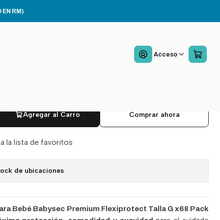
G x68 Pack x2
 EN RM)
es Bebe Babysec
Acceso
um Flexiprotect G x68
x2
Agregar al Carro
Comprar ahora
a la lista de favoritos
tock de ubicaciones
ara Bebé Babysec Premium Flexiprotect Talla G x68 Pack