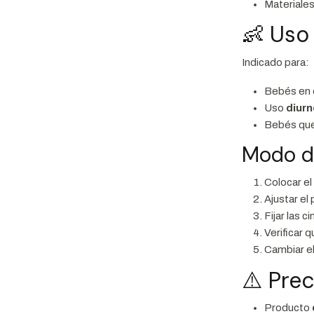
Materiales
👶 Uso
Indicado para:
Bebés en 
Uso
diurn
Bebés que
Modo d
Colocar el
Ajustar el 
Fijar las 
Verificar 
Cambiar e
⚠️ Pre
Producto