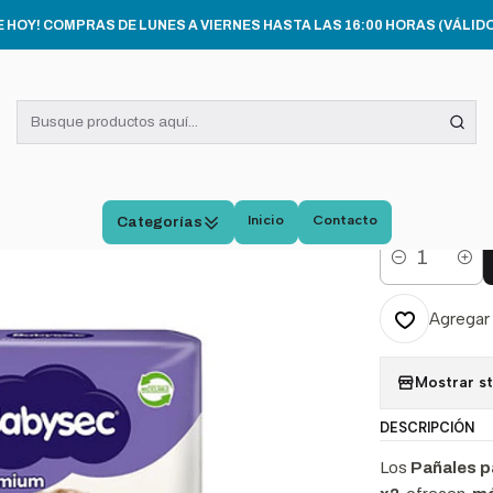
DO E HIGIENE INFANTIL
Pañales Bebe Babysec Premium Flexiprotect 
E HOY! COMPRAS DE LUNES A VIERNES HASTA LAS 16:00 HORAS (VÁLIDO
|
Pañal
Premi
Pack 
Inicio
Contacto
Categorías
Cantidad
Agregar 
Mostrar s
DESCRIPCIÓN
Los
Pañales p