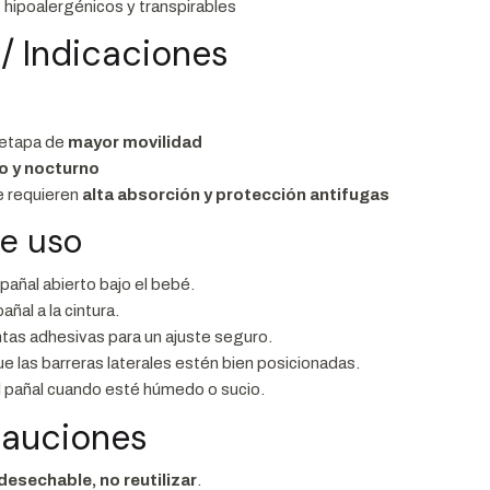
 hipoalergénicos y transpirables
 / Indicaciones
etapa de
mayor movilidad
o y nocturno
 requieren
alta absorción y protección antifugas
e uso
 pañal abierto bajo el bebé.
pañal a la cintura.
cintas adhesivas para un ajuste seguro.
que las barreras laterales estén bien posicionadas.
l pañal cuando esté húmedo o sucio.
cauciones
desechable, no reutilizar
.