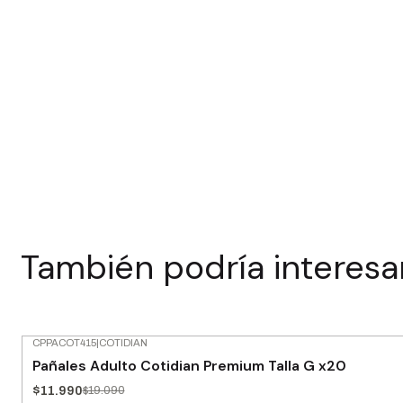
También podría interesa
CPPACOT415
|
COTIDIAN
-37% OFF
Pañales Adulto Cotidian Premium Talla G x20
$11.990
$19.090