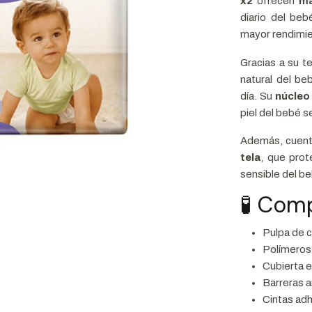
x2
ofrecen
má
diario del be
mayor rendimie
Gracias a su t
natural del be
día. Su
núcleo
piel del bebé 
Además, cuen
tela
, que prot
sensible del b
🧪 Com
Pulpa de 
Polímeros
Cubierta e
Barreras a
Cintas adh