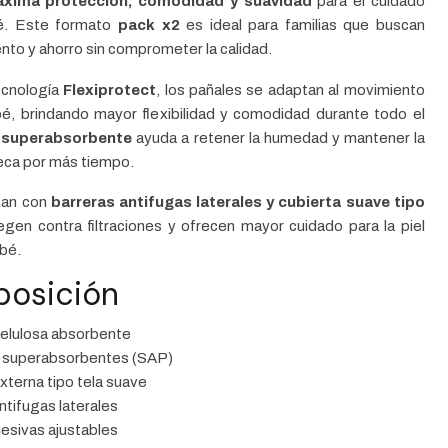
xima protección, comodidad y suavidad
para el cuidado
bé. Este formato
pack x2
es ideal para familias que buscan
nto y ahorro sin comprometer la calidad.
ecnología
Flexiprotect
, los pañales se adaptan al movimiento
bé, brindando mayor flexibilidad y comodidad durante todo el
 superabsorbente
ayuda a retener la humedad y mantener la
seca por más tiempo.
tan con
barreras antifugas laterales y cubierta suave tipo
egen contra filtraciones y ofrecen mayor cuidado para la piel
ebé.
posición
celulosa absorbente
 superabsorbentes (SAP)
xterna tipo tela suave
ntifugas laterales
esivas ajustables