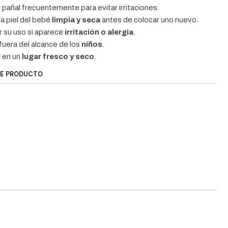
 pañal frecuentemente para evitar irritaciones.
a piel del bebé
limpia y seca
antes de colocar uno nuevo.
 su uso si aparece
irritación o alergia
.
uera del alcance de los
niños
.
 en un
lugar fresco y seco
.
TE PRODUCTO