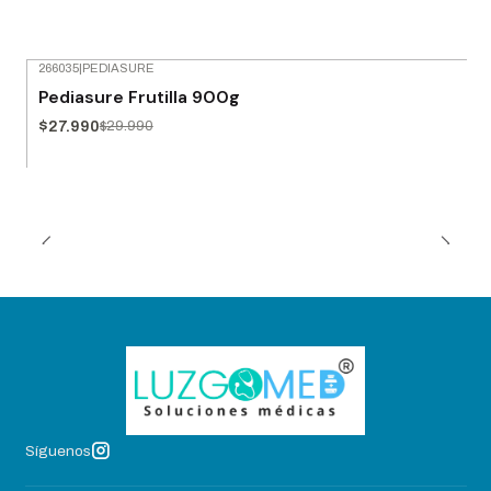
266035
|
PEDIASURE
-7% OFF
Pediasure Frutilla 900g
$27.990
$29.990
Síguenos