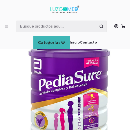
¡RECIBE HOY! COMPRAS DE LUNES A VIERNES HASTA LAS 16:00
HORAS (VÁLIDO EN RM)
Inicio
SUPLEMENTOS ALIMENTICIOS
Pediasure Vainilla Polvo 900grs
Inicio
Contacto
Categorías