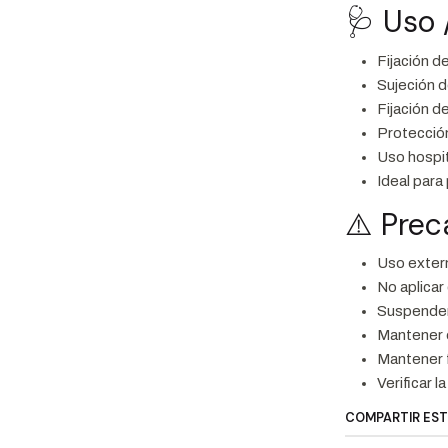
🩺 Uso 
Fijación d
Sujeción d
Fijación d
Protecció
Uso hospita
Ideal para
⚠️ Pre
Uso exter
No aplicar
Suspender 
Mantener e
Mantener f
Verificar 
COMPARTIR ES