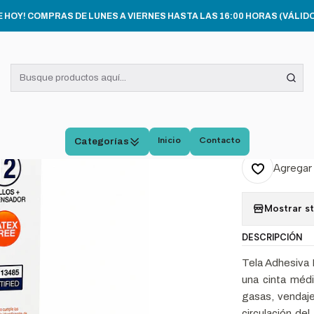
INSUMOS MÉDICOS
Tela Adhesiva Papel Microporosa + Disp 2.5cmx9m
E HOY! COMPRAS DE LUNES A VIERNES HASTA LAS 16:00 HORAS (VÁLIDO
|
Tela 
Micro
Cajax
Inicio
Contacto
Categorías
Agregar 
Mostrar s
DESCRIPCIÓN
Tela Adhesiva 
una cinta médi
gasas, vendaje
circulación de