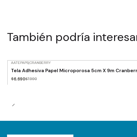
También podría interesa
AATEPAP5
|
CRANBERRY
-16% OFF
Tela Adhesiva Papel Microporosa 5cm X 9m Cranberr
Agotado
$6.690
$7.990