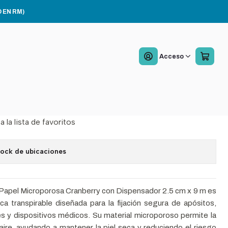
 Cajax12
 EN RM)
Adhesiva Papel
Acceso
porosa + Disp 2.5cmx9m
12
a la lista de favoritos
tock de ubicaciones
Papel Microporosa Cranberry con Dispensador 2.5 cm x 9 m es
ca transpirable diseñada para la fijación segura de apósitos,
s y dispositivos médicos. Su material microporoso permite la
l aire, ayudando a mantener la piel seca y reduciendo el riesgo