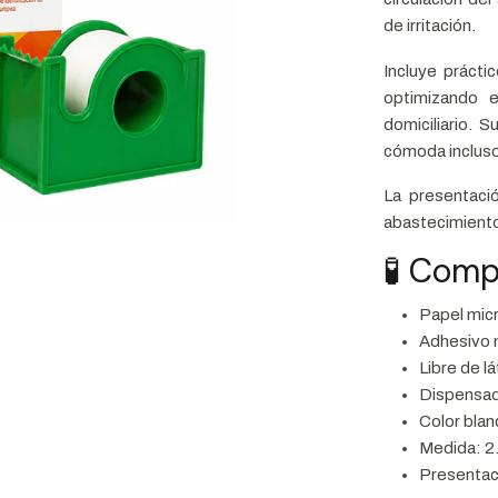
de irritación.
Incluye práctic
optimizando e
domiciliario. 
cómoda incluso
La presentaci
abastecimiento 
🧪 Comp
Papel micr
Adhesivo 
Libre de lá
Dispensad
Color blan
Medida: 2.
Presentac